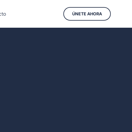
cto
ÚNETE AHORA