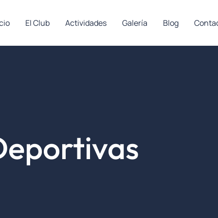
cio
El Club
Actividades
Galería
Blog
Conta
Deportivas