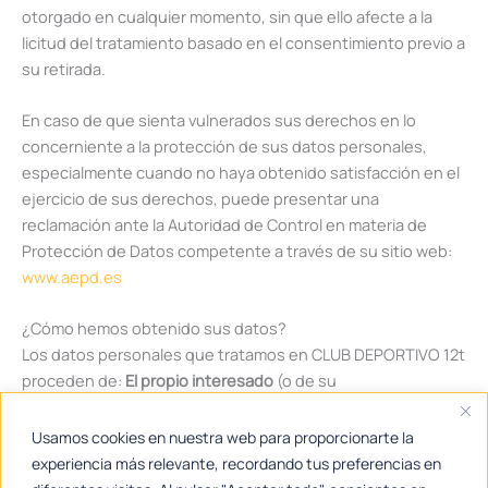
otorgado en cualquier momento, sin que ello afecte a la
licitud del tratamiento basado en el consentimiento previo a
su retirada.
En caso de que sienta vulnerados sus derechos en lo
concerniente a la protección de sus datos personales,
especialmente cuando no haya obtenido satisfacción en el
ejercicio de sus derechos, puede presentar una
reclamación ante la Autoridad de Control en materia de
Protección de Datos competente a través de su sitio web:
www.aepd.es
¿Cómo hemos obtenido sus datos?
Los datos personales que tratamos en CLUB DEPORTIVO 12t
proceden de:
El propio interesado
(o de su
padre/madre/tutor legal en el caso de menores o personas
con medidas de apoyo a la capacidad jurídica).
Usamos cookies en nuestra web para proporcionarte la
experiencia más relevante, recordando tus preferencias en