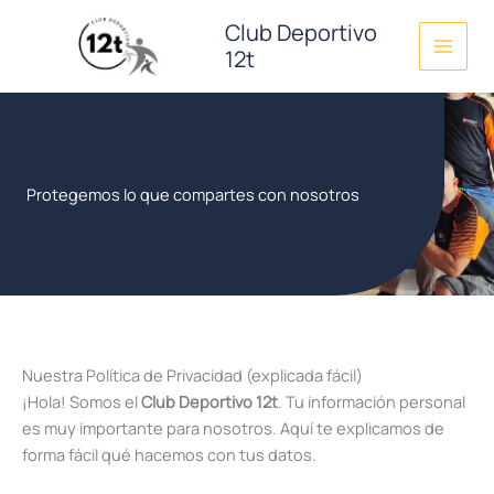
Ir
Club Deportivo
al
12t
contenido
Protegemos lo que compartes con nosotros
Nuestra Política de Privacidad (explicada fácil)
¡Hola! Somos el
Club Deportivo 12t
. Tu información personal
es muy importante para nosotros. Aquí te explicamos de
forma fácil qué hacemos con tus datos.