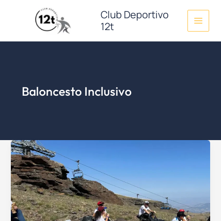
Ir
Club Deportivo
al
12t
contenido
Baloncesto Inclusivo