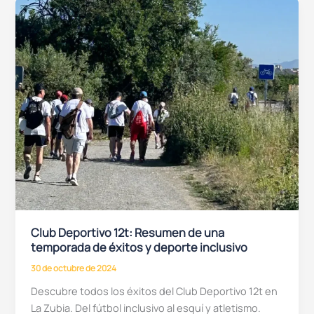
elegir
un
club
de
deporte
inclusivo
en
Granada
Club Deportivo 12t: Resumen de una
temporada de éxitos y deporte inclusivo
30 de octubre de 2024
Descubre todos los éxitos del Club Deportivo 12t en
La Zubia. Del fútbol inclusivo al esquí y atletismo.