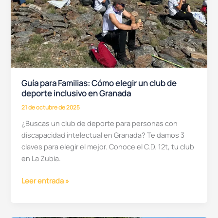
Guía para Familias: Cómo elegir un club de
deporte inclusivo en Granada
21 de octubre de 2025
¿Buscas un club de deporte para personas con
discapacidad intelectual en Granada? Te damos 3
claves para elegir el mejor. Conoce el C.D. 12t, tu club
en La Zubia.
Guía
Leer entrada »
para
Familias:
Cómo