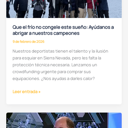
Que el frío no congele este sueño: Ayúdanos a
abrigar a nuestros campeones
9 de febrero de 2026
Nuestros deportistas tienen el talento y la ilusión
para esquiar en Sierra Nevada, pero les falta la
protección técnica necesaria. Lanzamos un
crowdfunding urgente para comprar sus
equipaciones. ¿Nos ayudas a darles calor?
Que
Leer entrada »
el
frío
no
congele
este