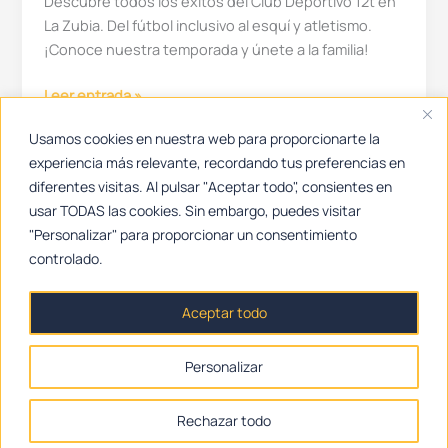
Descubre todos los éxitos del Club Deportivo 12t en
La Zubia. Del fútbol inclusivo al esquí y atletismo.
¡Conoce nuestra temporada y únete a la familia!
Club
Leer entrada »
Deportivo
Usamos cookies en nuestra web para proporcionarte la
12t:
experiencia más relevante, recordando tus preferencias en
Resumen
diferentes visitas. Al pulsar "Aceptar todo", consientes en
de
Inicio
usar TODAS las cookies. Sin embargo, puedes visitar
una
"Personalizar" para proporcionar un consentimiento
temporada
El Club
controlado.
de
Actividades
éxitos
Galería
y
Aceptar todo
deporte
Blog
inclusivo
Personalizar
Contacto
Derechos de autor © 2026 Club Deportivo 12t
Rechazar todo