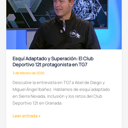
sueño:
Ayúdanos
a
abrigar
a
nuestros
campeones
Esquí Adaptado y Superación: El Club
Deportivo 12t protagonista en TG7
3 de febrero de 2026
Descubre la entrevista en TG7 a Abel de Diego y
Miguel Ángel Ibáñez. Hablamos de esquí adaptado
en Sierra Nevada, inclusión y los retos del Club
Deportivo 12t en Granada.
Esquí
Leer entrada »
Adaptado