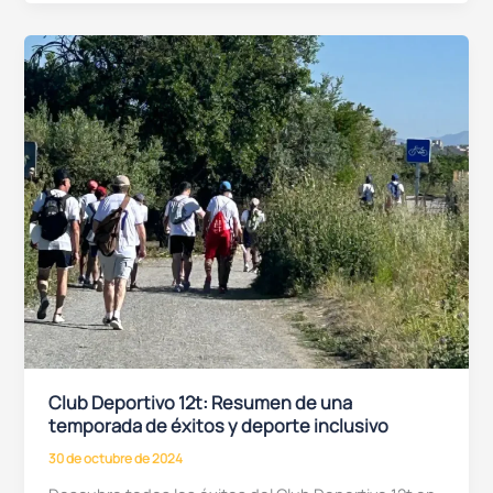
y
Superación:
El
Club
Deportivo
12t
protagonista
en
TG7
Club Deportivo 12t: Resumen de una
temporada de éxitos y deporte inclusivo
30 de octubre de 2024